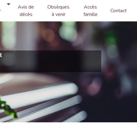
Avis de
Obsèques
Accès
r
Contact
décès
à venir
famille
t