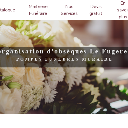
En
Marbrerie
Nos
Devis
talogue
savoi
Funéraire
Services
gratuit
plus
organisation d'obsèques Le Fugere
POMPES FUNÈBRES MURAIRE