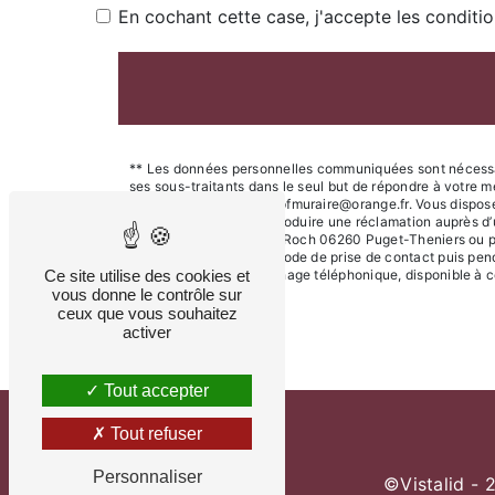
En cochant cette case, j'accepte les conditio
** Les données personnelles communiquées sont nécessair
ses sous-traitants dans le seul but de répondre à votre
06260 Puget-Theniers pfmuraire@orange.fr. Vous disposez de
moment et du droit d’introduire une réclamation auprès d’
l'adresse Quartier Saint Roch 06260 Puget-Theniers ou pa
données pendant la période de prise de contact puis pendan
Ce site utilise des cookies et
d'opposition au démarchage téléphonique, disponible à c
vous donne le contrôle sur
ceux que vous souhaitez
activer
Tout accepter
Tout refuser
Personnaliser
©
Vistalid
- 2