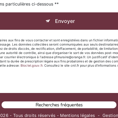
ns particulières ci-dessous **
Envoyer
es aux fins de vous contacter et sont enregistrées dans un fichier informati
 message. Les données collectées seront communiquées aux seuls destinataire
 droits d’accès, de rectification, d’effacement, de portabilité, de limitation
une autorité de contrôle, ainsi que d’organiser le sort de vos données post-m
r courrier électronique à l'adresse pfmuraire@orange.fr. Un justificatif d'id
t la durée de prescription légale aux fins probatoires et de gestion des conten
ette adresse:
Bloctel.gouv.fr
. Consultez le site cnil.fr pour plus d’informations 
Recherches fréquentes
026 - Tous droits réservés -
Mentions légales
-
Gestio