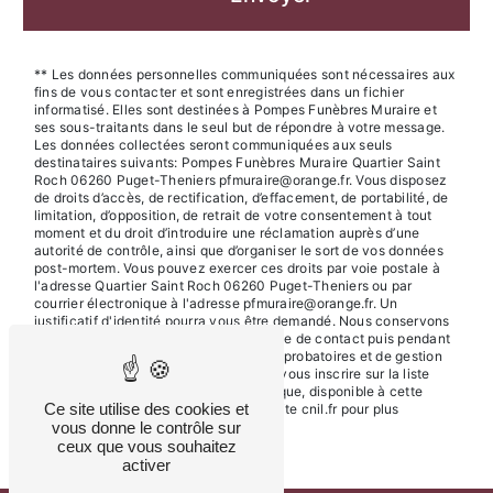
** Les données personnelles communiquées sont nécessaires aux
fins de vous contacter et sont enregistrées dans un fichier
informatisé. Elles sont destinées à Pompes Funèbres Muraire et
ses sous-traitants dans le seul but de répondre à votre message.
Les données collectées seront communiquées aux seuls
destinataires suivants: Pompes Funèbres Muraire Quartier Saint
Roch 06260 Puget-Theniers pfmuraire@orange.fr. Vous disposez
de droits d’accès, de rectification, d’effacement, de portabilité, de
limitation, d’opposition, de retrait de votre consentement à tout
moment et du droit d’introduire une réclamation auprès d’une
autorité de contrôle, ainsi que d’organiser le sort de vos données
post-mortem. Vous pouvez exercer ces droits par voie postale à
l'adresse Quartier Saint Roch 06260 Puget-Theniers ou par
courrier électronique à l'adresse pfmuraire@orange.fr. Un
justificatif d'identité pourra vous être demandé. Nous conservons
vos données pendant la période de prise de contact puis pendant
la durée de prescription légale aux fins probatoires et de gestion
des contentieux. Vous avez le droit de vous inscrire sur la liste
d'opposition au démarchage téléphonique, disponible à cette
Ce site utilise des cookies et
adresse:
Bloctel.gouv.fr
. Consultez le site cnil.fr pour plus
vous donne le contrôle sur
d’informations sur vos droits.
ceux que vous souhaitez
activer